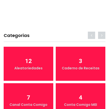
Categorias
12
3
Aleatoriedades
Caderno de Receitas
7
4
Canal Conta Comigo
Conta Comigo MEI