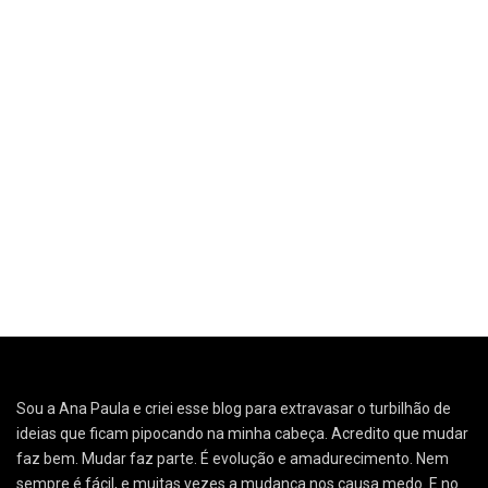
Sou a Ana Paula e criei esse blog para extravasar o turbilhão de
ideias que ficam pipocando na minha cabeça. Acredito que mudar
faz bem. Mudar faz parte. É evolução e amadurecimento. Nem
sempre é fácil, e muitas vezes a mudança nos causa medo. E no