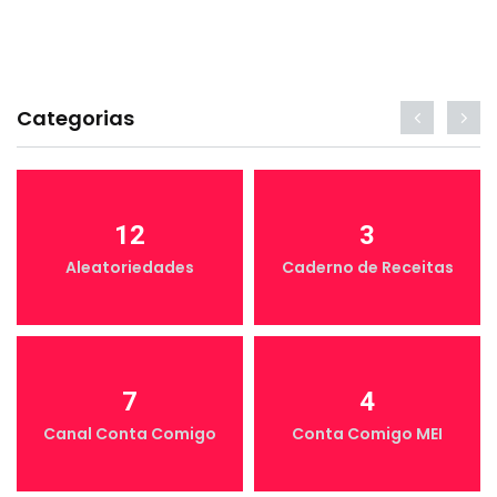
Categorias
12
3
Aleatoriedades
Caderno de Receitas
7
4
Canal Conta Comigo
Conta Comigo MEI