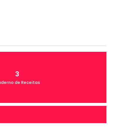
3
derno de Receitas
4