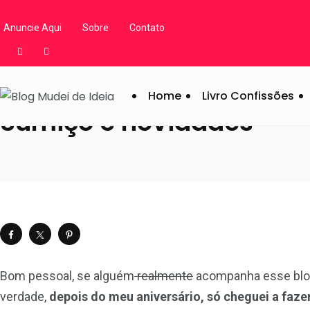
Blog Mudei de Ideia
/
Artigos
/
Diversos
/
Notícias do Blog
/
Sum
Anuncie Aqui
Sobre
Contato
Home
Livro Confissões
Sumiço e novidades
Bom pessoal, se alguém
realmente
acompanha esse blog
verdade,
depois do meu aniversário, só cheguei a faz