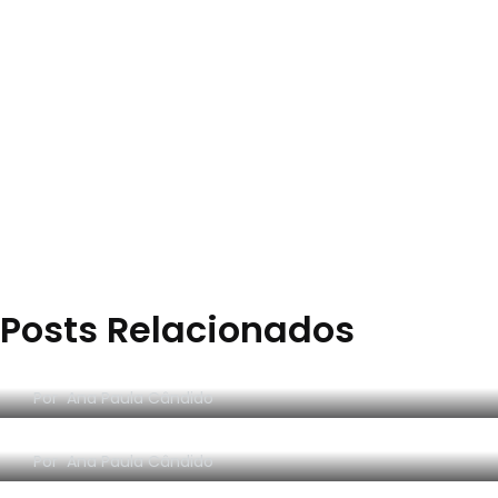
29
Eu que fiz - DIY
2
Posts Relacionados
Faculdade de Moda
Máscara personalizada do Blog
Por
Ana Paula Cândido
Nova logo do Blog Mudei de Ideia
Por
Ana Paula Cândido
Universitária eu?!