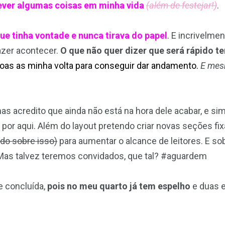
rever algumas coisas em minha vida
(além de festejar!)
.
que tinha vontade e nunca tirava do papel
. E incrivelm
fazer acontecer.
O que não quer dizer que será rápido t
soas as minha volta para conseguir dar andamento.
E mes
mas acredito que ainda não está na hora dele acabar, e si
 aqui. Além do layout pretendo criar novas seções fixa
do sobre isso)
para aumentar o alcance de leitores. E 
Mas talvez teremos convidados, que tal? #aguardem
e concluída,
pois no meu quarto já tem espelho
e duas 