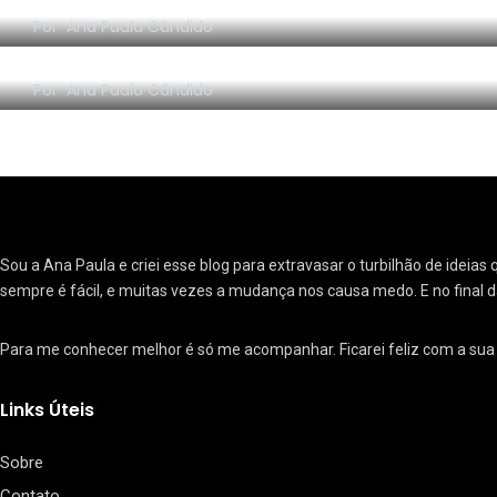
16
Por
Ana Paula Cândido
Filmes e Seriados
A volta do blog (!)(?)
Por
Ana Paula Cândido
21
Livro Confissões
Sou a Ana Paula e criei esse blog para extravasar o turbilhão de ide
sempre é fácil, e muitas vezes a mudança nos causa medo. E no final d
Para me conhecer melhor é só me acompanhar. Ficarei feliz com a su
9
Links Úteis
Look-Book
Sobre
Contato