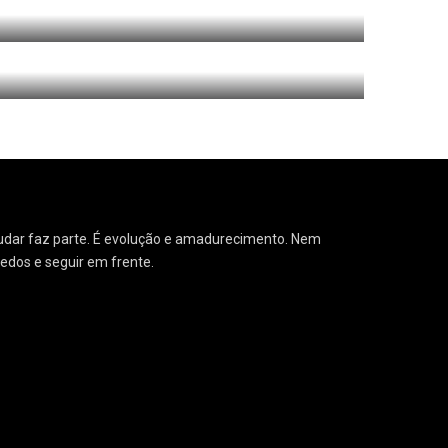
3
Geral
1
o Solteiras aos Trinta
 Mudar faz parte. É evolução e amadurecimento. Nem
medos e seguir em frente.
1
Meus serviços