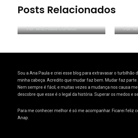
Posts Relacionados
RESENHA EM VÍDEO:
RESE
Organize sem Frescura
segr
Por
Ana Paula Cândido
Por
An
Sou a Ana Paula e criei esse blog para extravasar o turbilhão
minha cabeça. Acredito que mudar faz bem. Mudar faz parte
Nem sempre é fácil, e muitas vezes a mudança nos causa medo
descobre que esse é o legal da história. Superar os medos e s
Para me conhecer melhor é só me acompanhar. Ficarei feliz 
Anap.