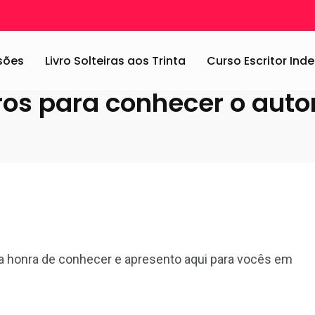
deo
/
Salvador Araújo: 2 livros para conhecer o autor e se apaixonar!
ssões
Livro Solteiras aos Trinta
Curso Escritor In
vros para conhecer o auto
 a honra de conhecer e apresento aqui para vocês em