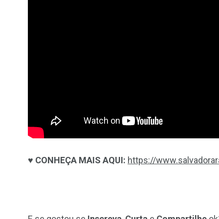
♥ CONHEÇA MAIS AQUI:
https://www.salvadorar
E se gostou se
Inscreva
,
Curta
e
Compartilhe
ok