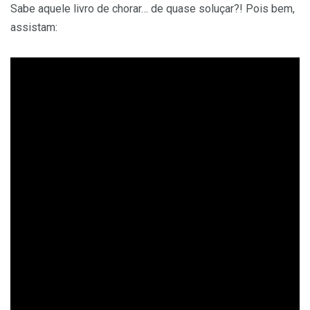
Sabe aquele livro de chorar… de quase soluçar?! Pois bem,
assistam: