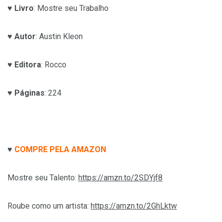
♥
Livro
: Mostre seu Trabalho
♥
Autor
: Austin Kleon
♥
Editora
: Rocco
♥
Páginas
: 224
♥
COMPRE PELA AMAZON
Mostre seu Talento:
https://amzn.to/2SDYjf8
Roube como um artista:
https://amzn.to/2GhLktw