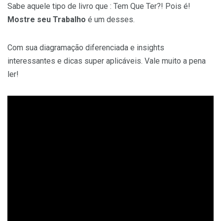
Sabe aquele tipo de livro que : Tem Que Ter?! Pois é!
Mostre seu Trabalho
é um desses.
Com sua diagramação diferenciada e insights
interessantes e dicas super aplicáveis. Vale muito a pena
ler!