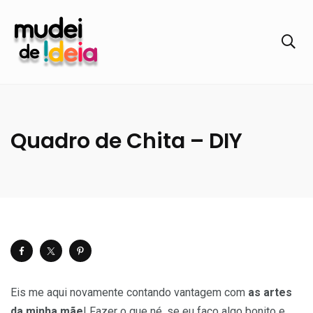
Quadro de Chita – DIY
Eis me aqui novamente contando vantagem com
as artes
da minha mãe
! Fazer o que né, se eu faço algo bonito e