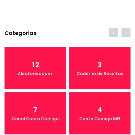
Categorias
12
3
Aleatoriedades
Caderno de Receitas
7
4
Canal Conta Comigo
Conta Comigo MEI