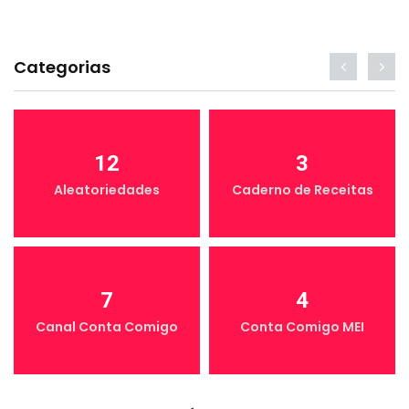
Categorias
12
3
Aleatoriedades
Caderno de Receitas
7
4
Canal Conta Comigo
Conta Comigo MEI