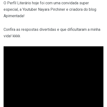
O Perfil Literário hoje foi com uma convidada super
especial, a Youtuber Nayara Pirchiner e criadora do blog
Apimentada!
Confira as respostas divertidas e que dificultaram a minha
vida! kkkk