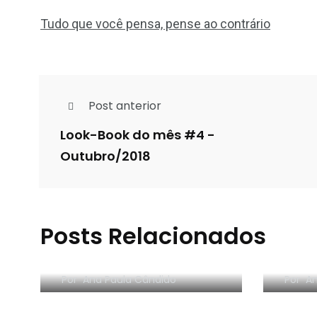
Tudo que você pensa, pense ao contrário
Post anterior
Look-Book do mês #4 -
Outubro/2018
Posts Relacionados
RESENHA EM VÍDEO:
RESE
Organize sem Frescura
segr
Por
Ana Paula Cândido
Por
An