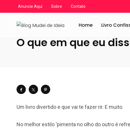
Anuncie Aqui
Sobre
Contato
Blog Mudei de Ideia
/
Artigos
/
Livros
/
Resenhas em ví
Home
Livro Confi
O que em que eu diss
Um livro divertido e que vai te fazer rir. E muito.
No melhor estilo ‘pimenta no olho do outro é refres