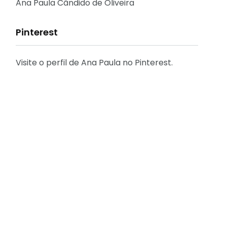
Reflexões
Ana Paula Cândido de Oliveira
Pinterest
Visite o perfil de Ana Paula no Pinterest.
31
2
Decoração
Entrevista
29
41
Eu que fiz - DIY
Eventos