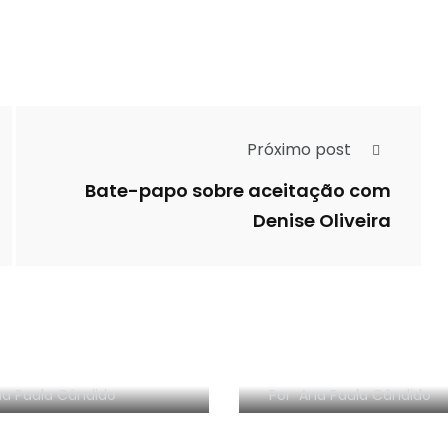
Próximo post
Bate-papo sobre aceitação com
Denise Oliveira
NHA EM VÍDEO: O
Resenha em vídeo:
edo da Dinamarca
Ponto, da Sextante
a Paula Cândido
Por
Ana Paula Cândido