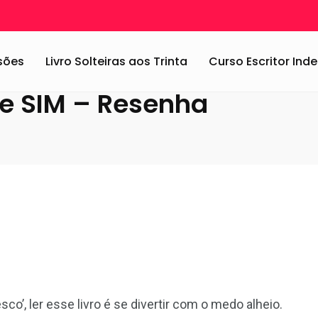
deo
/
O que em que eu disse SIM – Resenha
ssões
Livro Solteiras aos Trinta
Curso Escritor In
e SIM – Resenha
co’, ler esse livro é se divertir com o medo alheio.