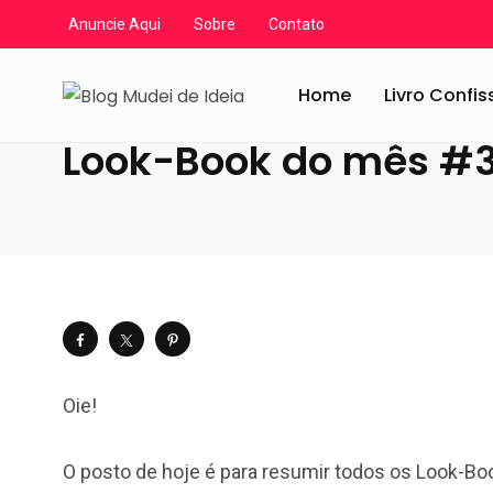
Anuncie Aqui
Sobre
Contato
Blog Mudei de Ideia
/
Artigos
/
Livros
/
Look-Book
/
Lo
Home
Livro Confi
Look-Book do mês #3
Oie!
O posto de hoje é para resumir todos os Look-B