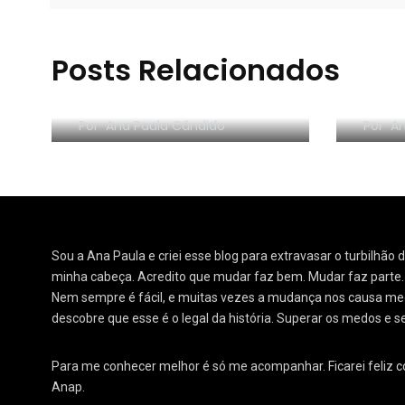
Posts Relacionados
Look-Book do mês #9 –
Look
Maio/2019
Març
Por
Ana Paula Cândido
Por
An
Sou a Ana Paula e criei esse blog para extravasar o turbilhão
minha cabeça. Acredito que mudar faz bem. Mudar faz parte
Nem sempre é fácil, e muitas vezes a mudança nos causa medo
descobre que esse é o legal da história. Superar os medos e s
Para me conhecer melhor é só me acompanhar. Ficarei feliz 
Anap.