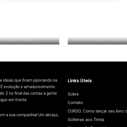
-Book do mês #8 –
Look-Book do mês 
o/2019
Fevereiro/2019
a Paula Cândido
Por
Ana Paula Cândido
Links Úteis
 de ideias que ficam pipocando na
. É evolução e amadurecimento.
. E no final das contas a gente
Sobre
eguir em frente.
Contato
CURSO: Como lançar seu livro
com a sua companhia! Um abraço,
Solteiras aos Trinta