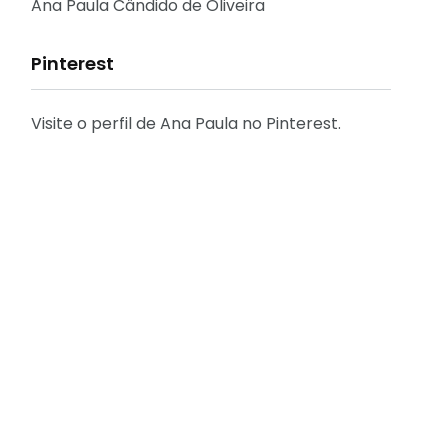
Reflexões
Ana Paula Cândido de Oliveira
Pinterest
Visite o perfil de Ana Paula no Pinterest.
31
2
Decoração
Entrevista
29
41
Eu que fiz - DIY
Eventos