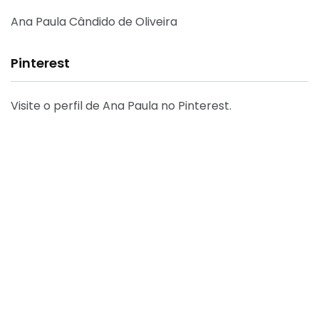
Ana Paula Cândido de Oliveira
Pinterest
Visite o perfil de Ana Paula no Pinterest.