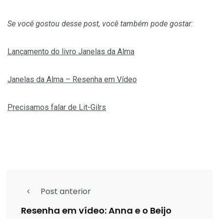
Se você gostou desse post, você também pode gostar:
Lançamento do livro Janelas da Alma
Janelas da Alma – Resenha em Vídeo
Precisamos falar de Lit-Gilrs
Post anterior
Resenha em vídeo: Anna e o Beijo