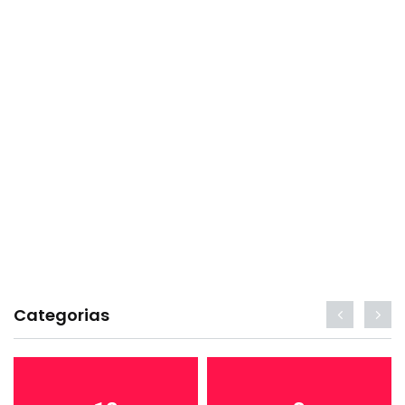
Categorias