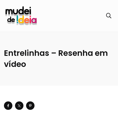
Entrelinhas – Resenha em
vídeo