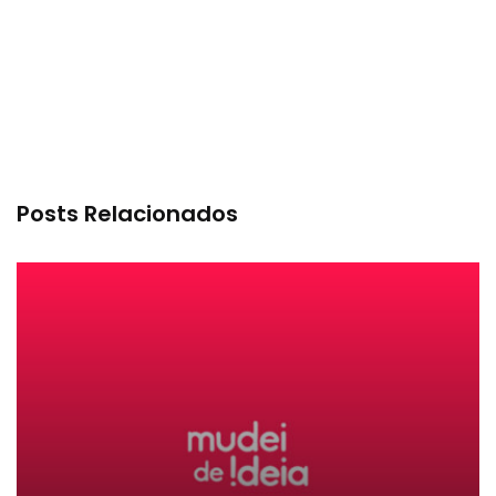
Posts Relacionados