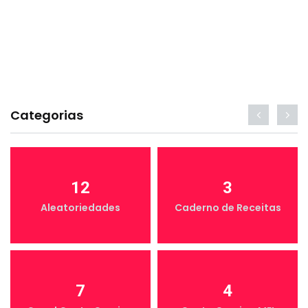
Categorias
12
3
Aleatoriedades
Caderno de Receitas
7
4