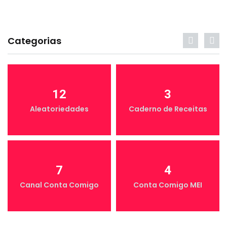
Categorias
12
3
Aleatoriedades
Caderno de Receitas
7
4
Canal Conta Comigo
Conta Comigo MEI