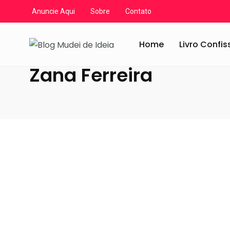
Anuncie Aqui
Sobre
Contato
Blog Mudei de Ideia
/
Artigos
/
Zana Ferreira
Home
Livro Confi
Zana Ferreira