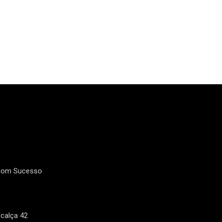
17
Faculdade de
Fala escritor:
Moda
16
3
Filmes e Seriados
Geral
 com Sucesso
1
21
Livro Solteiras aos
Livro Confissões
Trinta
calça 42