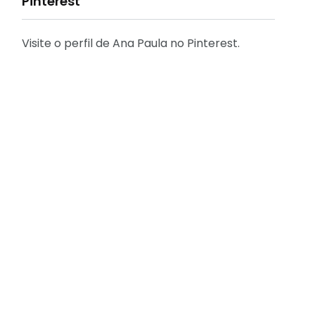
Pinterest
Visite o perfil de Ana Paula no Pinterest.
31
2
Decoração
Entrevista
29
41
Eu que fiz - DIY
Eventos
2