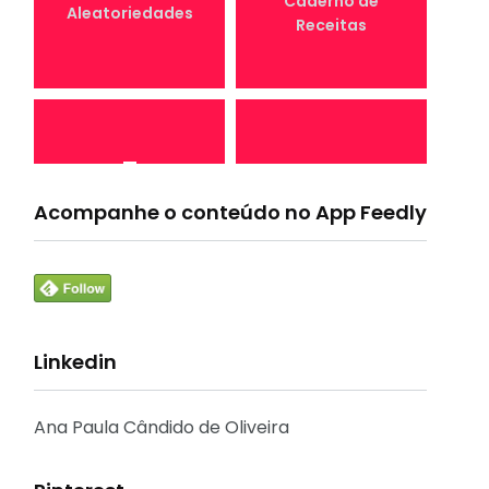
Caderno de
Aleatoriedades
Receitas
7
4
Canal Conta
Acompanhe o conteúdo no App Feedly
Conta Comigo MEI
Comigo
Linkedin
33
1
Crônicas e
CURSO
Reflexões
Ana Paula Cândido de Oliveira