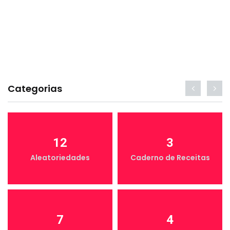
Categorias
12
3
Aleatoriedades
Caderno de Receitas
7
4