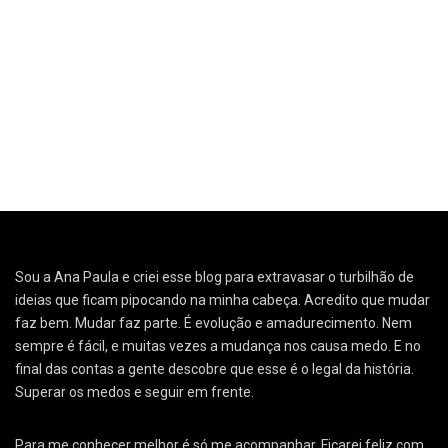
Sou a Ana Paula e criei esse blog para extravasar o turbilhão de
ideias que ficam pipocando na minha cabeça. Acredito que mudar
faz bem. Mudar faz parte. É evolução e amadurecimento. Nem
sempre é fácil, e muitas vezes a mudança nos causa medo. E no
final das contas a gente descobre que esse é o legal da história.
Superar os medos e seguir em frente.
Para me conhecer melhor é só me acompanhar. Ficarei feliz com