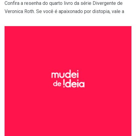
Confira a resenha do quarto livro da série Divergente de
Veronica Roth. Se você é apaixonado por distopia, vale a