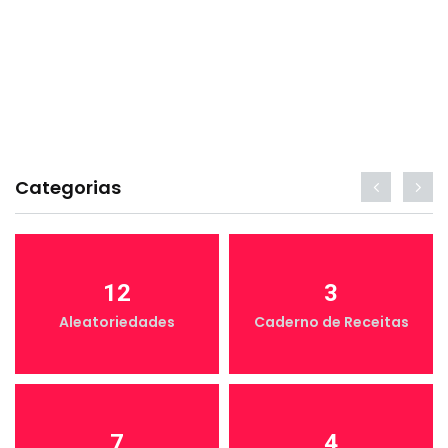
Categorias
12
3
Aleatoriedades
Caderno de Receitas
7
4