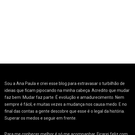
Sou a Ana Paula e criei esse blog para extravasar o turbilhão de
ideias que ficam pipocando na minha cabeça. Acredito que mudar
faz bem. Mudar faz parte. É evolução e amadurecimento. Nem
sempre é fácil, e muitas vezes a mudança nos causa medo. E no
final das contas a gente descobre que esse é o legal da história.
Superar os medos e seguir em frente.
Para me conhecer melhor é só me acompanhar. Ficarei feliz com