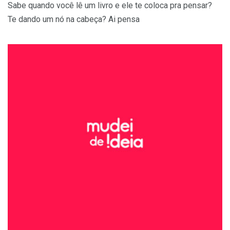
Sabe quando você lê um livro e ele te coloca pra pensar?
Te dando um nó na cabeça? Ai pensa