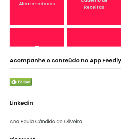
Caderno de
Aleatoriedades
Receitas
7
4
Canal Conta
Acompanhe o conteúdo no App Feedly
Conta Comigo MEI
Comigo
Linkedin
33
1
Crônicas e
CURSO
Reflexões
Ana Paula Cândido de Oliveira