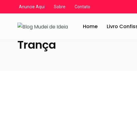
Anuncie Aqui
Sobre
Contato
Blog Mudei de Ideia
/
Artigos
/
Trança
Home
Livro Confi
Trança