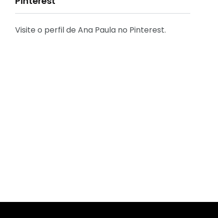
Pinterest
Visite o perfil de Ana Paula no Pinterest.
31
2
Decoração
Entrevista
29
41
Eu que fiz - DIY
Eventos
2