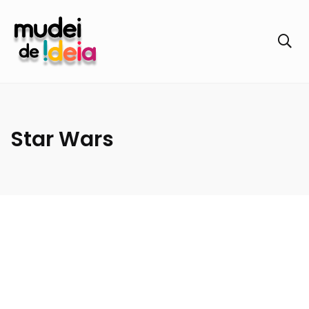
Star Wars