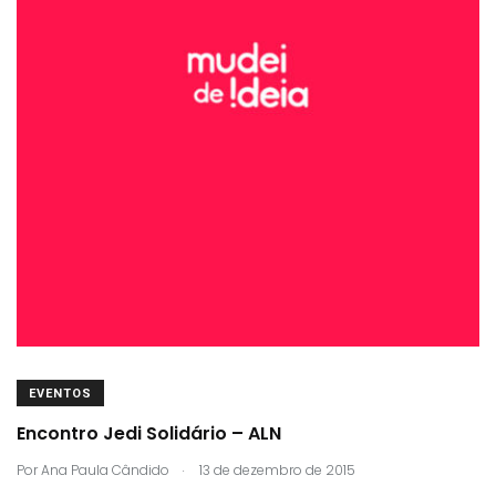
EVENTOS
Encontro Jedi Solidário – ALN
.
Por
Ana Paula Cândido
13 de dezembro de 2015