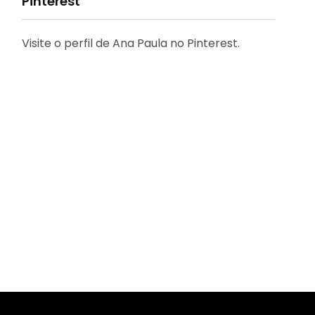
Pinterest
Visite o perfil de Ana Paula no Pinterest.
31
2
Decoração
Entrevista
29
41
Eu que fiz - DIY
Eventos
2