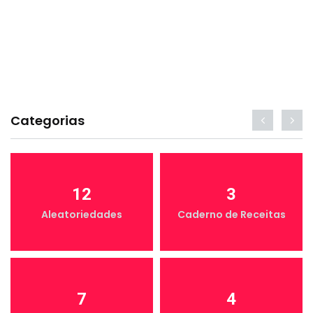
Categorias
12
3
Aleatoriedades
Caderno de Receitas
7
4