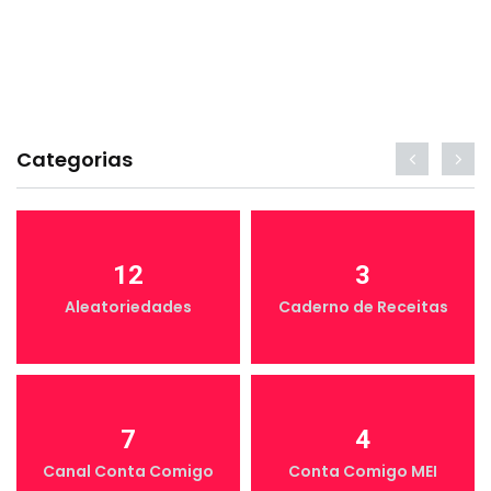
Categorias
12
3
Aleatoriedades
Caderno de Receitas
7
4
Canal Conta Comigo
Conta Comigo MEI