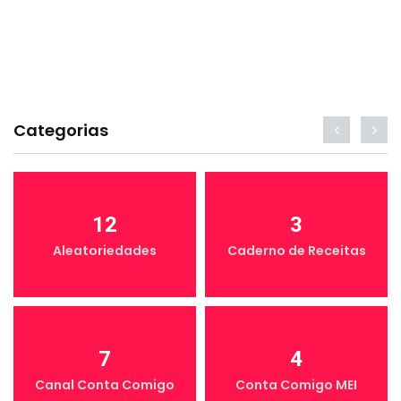
Categorias
12
3
Aleatoriedades
Caderno de Receitas
7
4
Canal Conta Comigo
Conta Comigo MEI