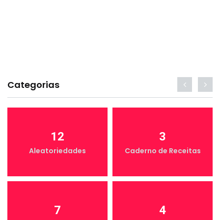
Categorias
12
3
Aleatoriedades
Caderno de Receitas
7
4