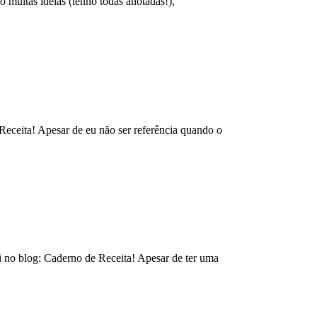
o muitas ideias (tenho todas anotadas!),
eceita! Apesar de eu não ser referência quando o
i no blog: Caderno de Receita! Apesar de ter uma