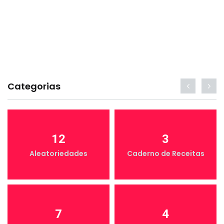
Categorias
12
3
Aleatoriedades
Caderno de Receitas
7
4