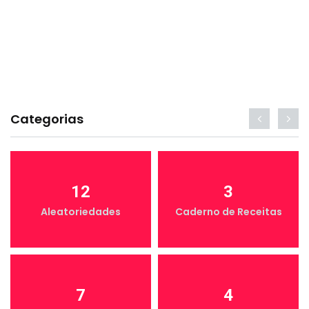
Categorias
12
3
Aleatoriedades
Caderno de Receitas
7
4