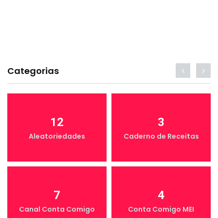
Categorias
12
3
Aleatoriedades
Caderno de Receitas
7
4
Canal Conta Comigo
Conta Comigo MEI