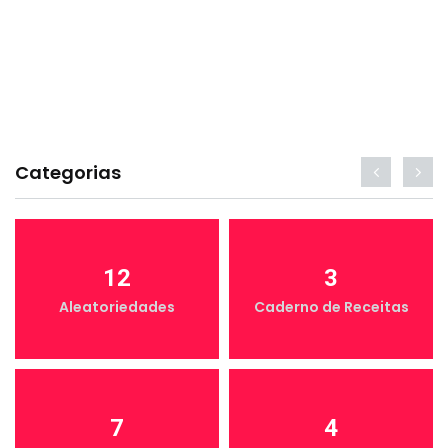
Categorias
12
3
Aleatoriedades
Caderno de Receitas
7
4