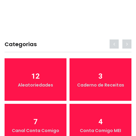
Categorias
12
3
Aleatoriedades
Caderno de Receitas
7
4
Canal Conta Comigo
Conta Comigo MEI