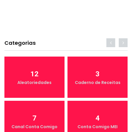
Categorias
12
3
Aleatoriedades
Caderno de Receitas
7
4
Canal Conta Comigo
Conta Comigo MEI