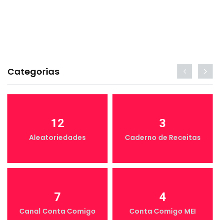
Categorias
12
3
Aleatoriedades
Caderno de Receitas
7
4
Canal Conta Comigo
Conta Comigo MEI