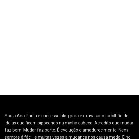
Sou a Ana Paula e criei esse blog para extravasar o turbilhão de
ideias que ficam pipocando na minha cabeça. Acredito que mudar
faz bem. Mudar faz parte. É evolução e amadurecimento. Nem
sempre é fácil, e muitas vezes a mudança nos causa medo. E no