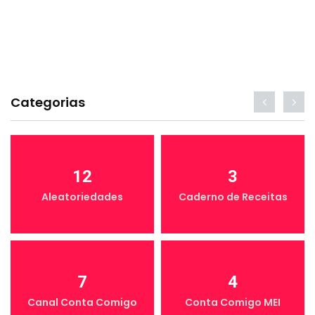
Categorias
12
3
Aleatoriedades
Caderno de Receitas
7
4
Canal Conta Comigo
Conta Comigo MEI