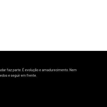
41
Eventos
17
Fala escritor:
 Mudar faz parte. É evolução e amadurecimento. Nem
medos e seguir em frente.
3
Geral