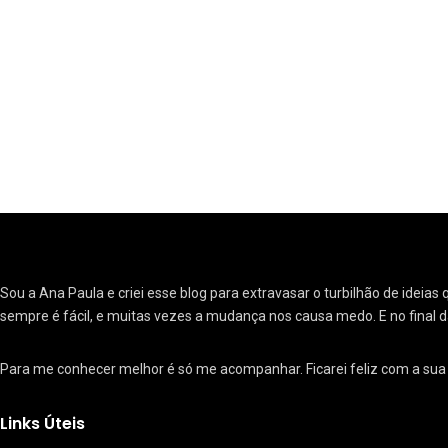
29
Eu que fiz - DIY
2
Faculdade de Moda
Sou a Ana Paula e criei esse blog para extravasar o turbilhão de ide
sempre é fácil, e muitas vezes a mudança nos causa medo. E no final d
16
Para me conhecer melhor é só me acompanhar. Ficarei feliz com a su
Filmes e Seriados
Links Úteis