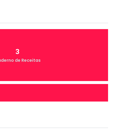
3
derno de Receitas
4
onta Comigo MEI