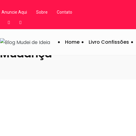
Blog Mudei de Ideia
/
Artigos
/
Mudança
Anuncie Aqui
Sobre
Contato
Home
Livro Confissões
Mudança