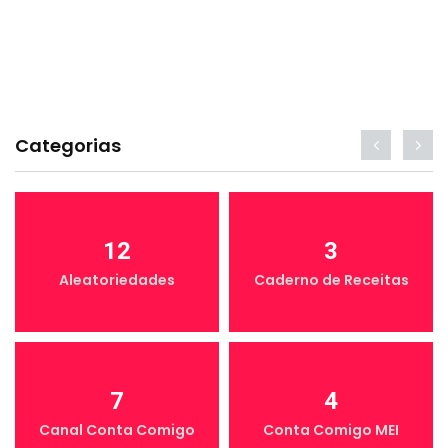
Categorias
12
3
Aleatoriedades
Caderno de Receitas
7
4
Canal Conta Comigo
Conta Comigo MEI