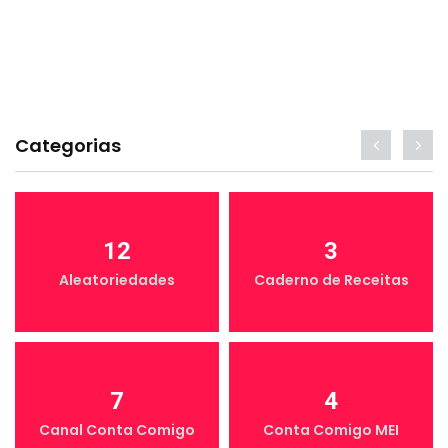
Categorias
12
3
Aleatoriedades
Caderno de Receitas
7
4
Canal Conta Comigo
Conta Comigo MEI