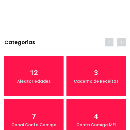
Categorias
12
3
Aleatoriedades
Caderno de Receitas
7
4
Canal Conta Comigo
Conta Comigo MEI