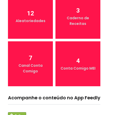
3
12
Caderno de
Aleatoriedades
Receitas
7
4
Canal Conta
Conta Comigo MEI
Comigo
Acompanhe o conteúdo no App Feedly