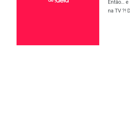
Então… e 
na TV ?! 