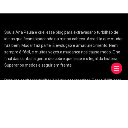
Sou a Ana Paula e criei esse blog para extravasar o turbilhão de
ideias que ficam pipocando na minha cabeça. Acredito que mudar
faz bem. Mudar faz parte. É evolução e amadurecimento. Nem
sempre é fácil, e muitas vezes a mudança nos causa medo. E no
final das contas a gente descobre que esse é o legal da história.
Superar os medos e seguir em frente.
Para me conhecer melhor é só me acompanhar. Ficarei feliz com
a sua companhia! Um abraço, Anap.
Links Úteis
Sobre
Contato