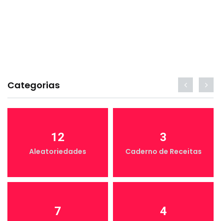
Categorias
12
3
Aleatoriedades
Caderno de Receitas
7
4