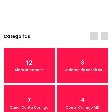
Categorias
12
3
Aleatoriedades
Caderno de Receitas
7
4
Canal Conta Comigo
Conta Comigo MEI