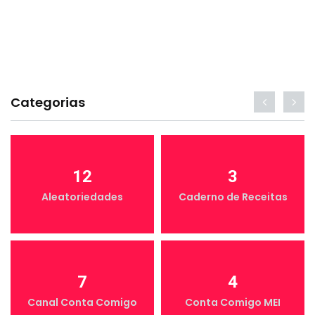
Categorias
12
3
Aleatoriedades
Caderno de Receitas
7
4
Canal Conta Comigo
Conta Comigo MEI