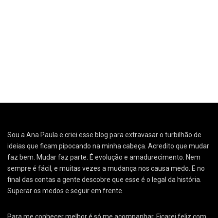
Sou a Ana Paula e criei esse blog para extravasar o turbilhão de
ideias que ficam pipocando na minha cabeça. Acredito que mudar
faz bem. Mudar faz parte. É evolução e amadurecimento. Nem
sempre é fácil, e muitas vezes a mudança nos causa medo. E no
final das contas a gente descobre que esse é o legal da história.
Superar os medos e seguir em frente.
Para me conhecer melhor é só me acompanhar. Ficarei feliz com