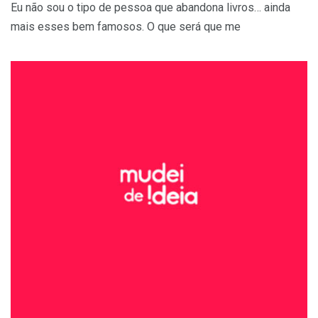
Eu não sou o tipo de pessoa que abandona livros… ainda
mais esses bem famosos. O que será que me