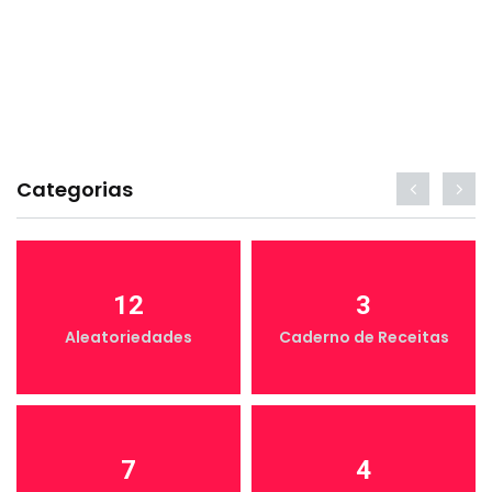
Categorias
12
3
Aleatoriedades
Caderno de Receitas
7
4