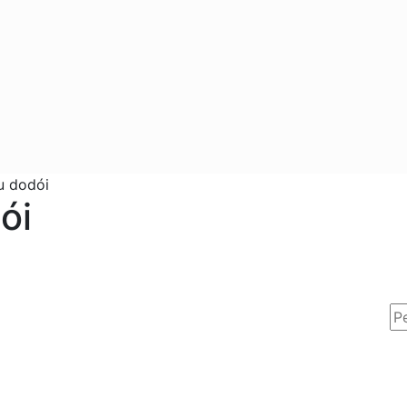
u dodói
ói