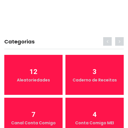
Categorias
12
3
Aleatoriedades
Caderno de Receitas
7
4
Canal Conta Comigo
Conta Comigo MEI