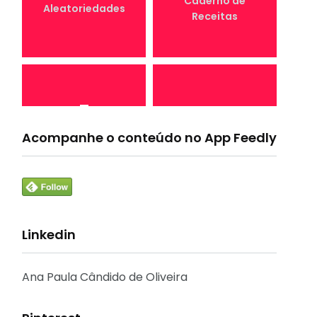
Caderno de
Aleatoriedades
Receitas
7
4
Canal Conta
Acompanhe o conteúdo no App Feedly
Conta Comigo MEI
Comigo
Linkedin
33
1
Crônicas e
CURSO
Reflexões
Ana Paula Cândido de Oliveira