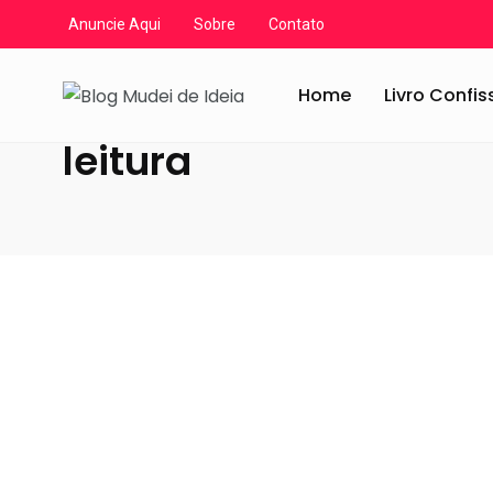
Anuncie Aqui
Sobre
Contato
Blog Mudei de Ideia
/
Artigos
/
leitura
Home
Livro Confi
leitura