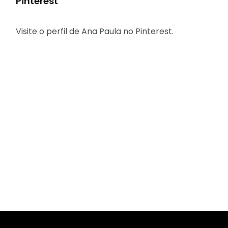
Pinterest
Visite o perfil de Ana Paula no Pinterest.
31
2
Decoração
Entrevista
29
41
Eu que fiz - DIY
Eventos
2