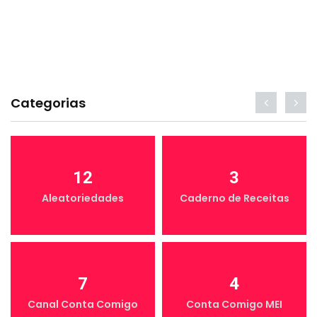
Categorias
12
3
Aleatoriedades
Caderno de Receitas
7
4
Canal Conta Comigo
Conta Comigo MEI